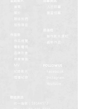
​星起製片
​招募資訊
首頁
人才招募
關於
實習招募
聯絡我們
服務項目
​部落格
​作品集
製作影片須知
作品總覽
最新作品
電影電視
品牌
形象
商業廣告
MV
​FOLLOW US
紀錄影片
Facebook
婚禮紀錄
Instagram
Youtube
​聯絡資訊
統一編號：59144572