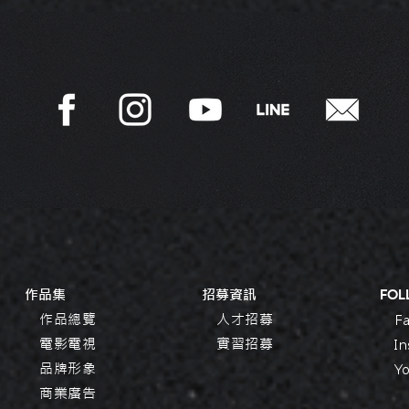
​作品集
​招募資訊
​FO
作品總覽
人才招募
F
電影電視
實習招募
I
品牌
形象
Y
商業廣告