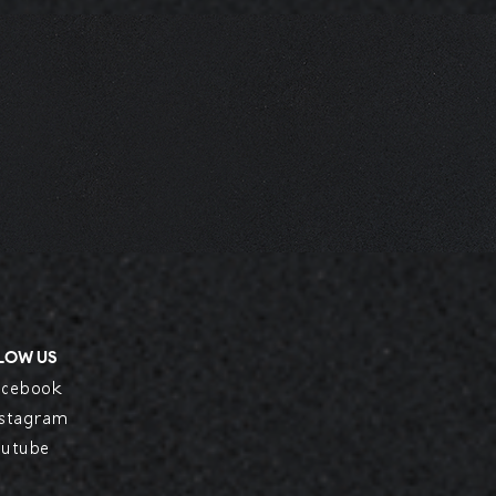
LLOW US
acebook
nstagram
outube