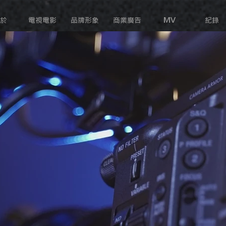
於
電視電影
品牌形象
商業廣告
MV
紀錄
您好，很高興
什麼事項是
例：影片報價洽
歡迎您藉由以
備註：請勿透
招募相關
問題