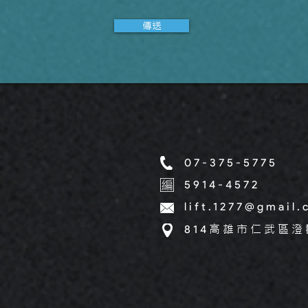
傳送
07-375-5775
5914-4572
lift.1277@gmail
高雄市仁武區澄
​814