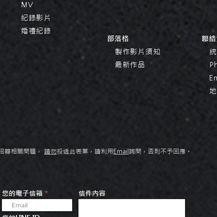
MV
紀錄影片
婚禮紀錄
​部落格
​聯
製作影片須知
統一
最新作品
Pho
Em
地址
才招募相關問題，
請勿
投遞此表單，請利用
Email
詢問，否則不予回應。
您的電子信箱
信件內容