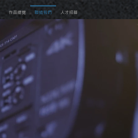
作品總覽
聯絡我們
人才招募
能為您服務，
請問
有
星起能協助您的呢？
詢、方案諮詢...等
下表單提問，
將盡
快
回復您！
過此表單提出
實習
及
，
若有相關問題，請