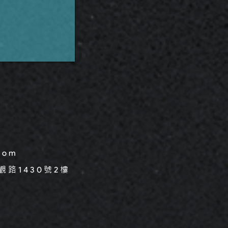
.com
觀路
號
樓
1430
2