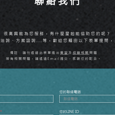
聯絡我們
很高興能為您服務，有什麼星起能協助您的呢？
洽詢、方案諮詢...等，
歡迎您藉由以下表單提問，
備註：請勿透過此表單提出
實習
及
招募相關
問題
若有相關問題，請透過Email提交，感謝您的配合。
您的聯絡電話
您的LINE ID