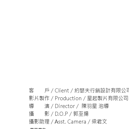
客　　戶 / Client / 約瑟夫行銷設計有限公
影片製作 / Production / 星起製片有限公司​
導　　演 / Director /  陳羽星 泡導
攝　　影 / D.O.P / 郭至揚
攝影助理 / Asst. Camera / 梁君文