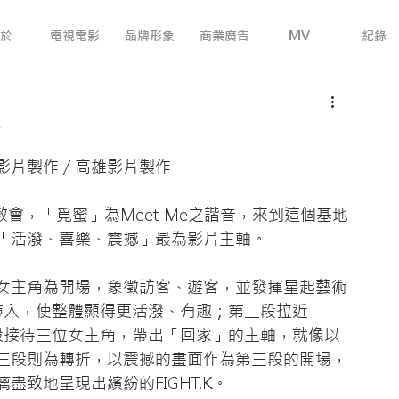
於
電視電影
品牌形象
商業廣告
MV
紀錄
會
象影片製作 / 高雄影片製作
教教會，「覓蜜」為Meet Me之諧音，來到這個基地
「活潑、喜樂、震撼」最為影片主軸。
女主角為開場，象徵訪客、遊客，並發揮星起藝術
隊帶入，使整體顯得更活潑、有趣；第二段拉近
家人般接待三位女主角，帶出「回家」的主軸，就像以
三段則為轉折，以震撼的畫面作為第三段的開場，
致地呈現出繽紛的FIGHT.K。