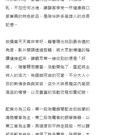
乳，不加任何冰塊，讓顧客享受一杯健康與口
感兼具的特色飲品，是陪伴許多高雄人的成長
記憶。
拍攝當天天氣非常好，藉著陽光找到最合適的
角度，影片開頭透過剪輯，將大眾對樺達的稱
讚連接起來，讓觀眾第一接收到的便是「好
喝」，隨著鞭炮聲響，活動開始了，星起將主
持人的活力、柴語錄阿吉的可愛、不分大人小
孩的熱情參與與笑容、店外大排長龍店內高朋
滿座的模樣，以及豐富的活動流程如實紀錄。
配樂分為三段，第一段為電鋼琴配合如拍掌的
清脆聲音為主，第二段為電音的銅管樂器，以
第三首為主要，其速度如平時走路般，所以聽
起來較為自在，使用了許多電音，除銅管、木