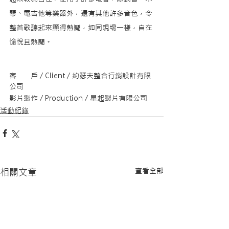
琴、電吉他等樂器外，還有其他許多音色，令
整首歌聽起來顯得熱鬧，如同現場一樣，自在
愉悅且熱鬧。
客　　戶 / Client / 約瑟夫整合行銷設計有限
公司
影片製作 / Production / 星起製片有限公司​
活動紀錄
查看全部
相關文章