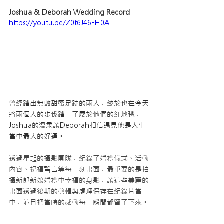
Joshua & Deborah Wedding Record
https://youtu.be/Z0t6J46FH0A
曾經踏出無數甜蜜足跡的兩人，終於也在今天
將兩個人的步伐踏上了屬於他們的紅地毯，
Joshua的溫柔讓Deborah相信遇見他是人生
當中最大的好運。
透過星起的攝影團隊，紀錄了婚禮儀式、活動
內容、祝福
誓言
等每一刻畫面，最重要的是拍
攝新郎新娘婚禮中幸福的身影，讓這些美麗的
畫面透過後期的剪輯與處理保存在紀錄片當
中，並且把當時的感動每一瞬間都留了下來。