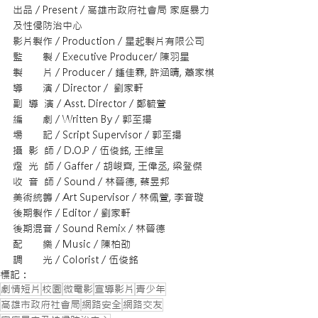
出品 / Present / 高雄市政府社會局 家庭暴力
及性侵防治中心
影片製作 / Production / 星起製片有限公司
監　　製 / Executive Producer/ 陳羽星
製　　片 / Producer / 鍾佳霖, 許涵晴, 蕭家棋
導　　演 / Director /  劉家軒
副  導  演 / Asst. Director / 鄭毓萱
編　　劇 / Written By / 郭至揚
場　　記 / Script Supervisor / 郭至揚
攝  影  師 / D.O.P / 
伍俊銘, 王維呈
燈  光  師 / Gaffer / 
胡峻齊, 王偉丞, 梁登傑
收  音  師 / Sound / 
林晉德, 蔡昱邦
美術統籌 / Art Supervisor / 
林佩萱, 李音璇
後期製作 / Editor / 
劉家軒
後期混音 / Sound Remix / 
林晉德
配　　樂 / Music / 陳柏劭
調　　光 / Colorist / 
伍俊銘
標記：
劇情短片
校園
微電影
宣導影片
青少年
高雄市政府社會局
網路安全
網路交友