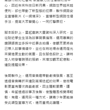
心，因近年來科技日新月異，網路世界越來越
便利，卻也帶動了新型態的犯罪，製作網路安
全宣導影片《一網情深》，宣導新型網路性侵
手法，提高大眾警覺心，一同打擊罪犯。
腳本設計上，星起查詢大量資料深入研究，並
從貼近學生生活為故事背景編寫，運用專業的
鏡頭語言並多採中近景去拍攝，使觀眾更將自
己帶入故事情境中，並也在特地場合運用燈光
來營造更生動的氛圍，且在腳色設計上，讓特
定人物穿著誇張的服飾，來增加觀眾記憶點，
達到提醒效果。
後期製作上，運用音樂趣帶動劇情發展，甚至
透過音樂轉折來達到高潮迭起的效果，使微電
影更富有層次與戲劇感。因主題較嚴肅、謹
慎，希望透過故事及後製，使整體風格變得輕
鬆、有趣，運用另一種方式，讓青少年更能接
受此類型宣導方式，進而重視此議題。