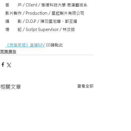
客　　戶 / Client / 樹德科技大學 表演藝術系
影片製作 / Production / 星起製片有限公司​
攝　　影 / D.O.P / 陳羽星泡導、郭至揚
場　　記 / Script Supervisor / 林汶茹
《荒島奇姬》宣傳MV
 👈🏻請點此
商業廣告
查看全部
相關文章