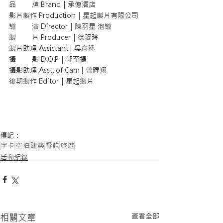
品        牌 Brand｜承億酒店
影片製作 Production｜星起製片有限公司 
導        演 Director｜陳羽星 泡導 
製        片 Producer｜徐姿玲 
製片助理 Assistant | 吳育秝 
攝        影 D.O.P｜郭至揚 
攝影助理 Asst. of Cam | 曾暐翔 
後期製作 Editor｜星起製片
標記：
字卡
空拍
建築
餐飲
旅遊
活動紀錄
查看全部
相關文章