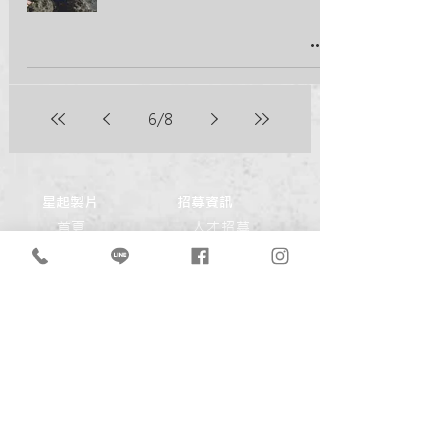
6
/
8
​星起製片
​招募資訊
首頁
人才招募
關於
實習招募
聯絡我們
服務項目
​部落格
​作品集
製作影片須知
作品總覽
最新作品
電影電視
品牌
形象
商業廣告