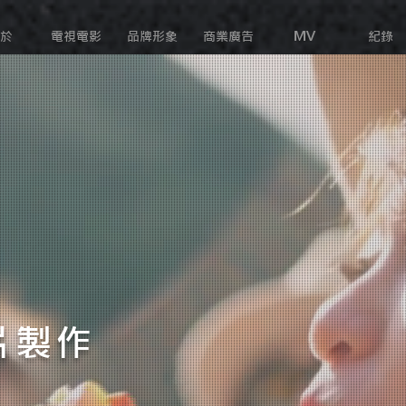
於
電視電影
品牌形象
商業廣告
MV
紀錄
片製作