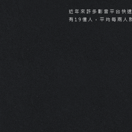
有
19億人，平均每兩人就有一人
使用
Youtube，「動態影片」正
近年來許多影音平台快速
悄悄地改
變人們接受訊息的方式。
有19億人，平均每兩人
每支影片的製作報價都不同，影片
製作報價高低起伏取決於「腳本、
品質」，腳本內涵蓋了整個製作所
需
項目，例如：演員、空拍、工作
人員
特效、動畫…等，每個項目上
也有品
質高低的區別​。
延伸閱讀：
一樣是影片製作
怎麼價格天差地遠？