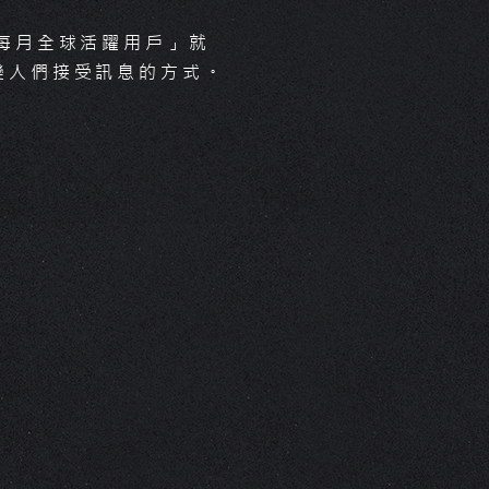
年每月全球活躍用戶」就
業簡介為公司最重要的自我介紹
變人們接受訊息的方式。​
文字影像化，傳遞您的文化歷史
務內容，讓客戶一目瞭然您的專
與服務。
個品牌背後都有獨特的故事，象
企業精神與初衷，採用貼近人心
近年來，許多影音平台快速的
訪談，彷彿與觀眾面對面掏心談
例如：Youtube，根據數據
，讓您的故事烙印在觀眾心底。
「2019年每月全球活躍用戶
有19億人，平均每兩人就有一
使用Youtube，「動態影片
悄悄地改變人們接受訊息的方式