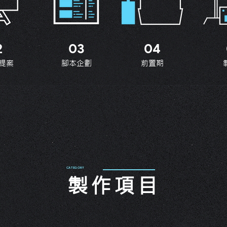
2
03
04
提案
腳本企劃
前置期
​CATEGORY
製作項目