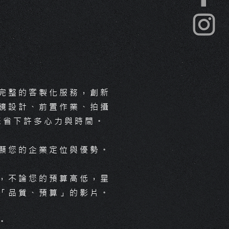
價高低起伏則取決於
並於拍攝期、後製期，透過
」，腳本內涵蓋了整
術更凸顯您的企業定位與優
項目，例如：演員、
員、特效、動畫…等
製作流程有非常多環節，各
有品質高低的區別​。
有不同的因素考量，因而有
報價，不論您的預算高低，
有辦法為您構想最符合「預
完整的客製化服務，創新
作
「理想」的腳本，並為您提
鏡設計、前置作業、拍攝
地遠？
「品質、預算」的影片。
您省下許多心力與時間。
針對您的預算「選擇」拍攝
顯您的企業定位與優勢。
而非被方案選擇。
，不論您的預算高低，星
「品質、預算」的影片。
。