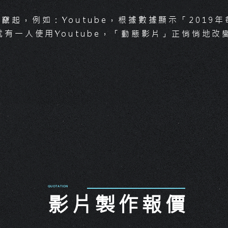
並於拍攝、後製期，透過影像技術
更凸顯您的企業定位與優勢。
竄起，例如：Youtube，根據數據顯示「2019
企
就有一人使用Youtube，「動態影片」正悄悄地改
將
製作流程有非常多環節，各環節都
服
有不同的因素考量，因而有不同的
業
報價，不論您的預算高低，星起都
有辦法為您構想最符合「預算」及
每
「理想」的腳本，並為您提出兼顧
徵
「品質、預算」的影片。
的
話
針對您的預算「選擇」拍攝方案
而非被方案選擇。
​QUOTATION
影片製作報價