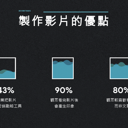
ADVANTAGES
製作影片的優點
星起製片致力於影片製作，秉持著
「創新、分享、整合、喜樂」的精
神，提供最完整的客製化服務，創
新企劃文本撰寫與新型態運作系統
整合繁雜的影片製作流程，從文本
編寫、分鏡設計、前置作業、拍攝
製作、後期剪輯、配樂製作、行銷
43%
90%
80
策略都一手包辦，提供一站式服務
為您省下許多心力與時間。
企業把影片
觀眾看完影片後
觀眾較喜歡
行銷戰略工具
會產生印象
而非文
形
思
於前置期深度了解您產業所有特點
將