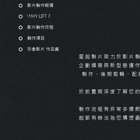
影片製作報價
WHY LIFT？
影片製作流程
製作項目
形象影片 作品集
星起製片致力於影片
企劃撰寫與新型態運
製作、後期剪輯、配
於前置期深度了解您
製作流程有非常多環
起都有辦法為您構想