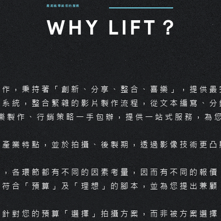
而影片製作報
星起能帶給您的服務
「腳本、品質
WHY LIFT？
個製作所需的
空拍、工作人
每個項目上也
延伸閱讀：
製作，秉持著「創新、分享、整合、喜樂」，提供最
一樣是影片製
作系統，整合繁雜的影片製作流程，從文本編寫、分
怎麼價格天差
樂製作、行銷策略一手包辦，提供一站式服務，為
的產業特點，並於拍攝、後製期，透過影像技術更凸
節，各環節都有不同的因素考量，因而有不同的報價
最符合「預算」及「理想」的腳本，並為您提出兼顧
針對您的預算「選擇」拍攝方案，而非被方案選擇