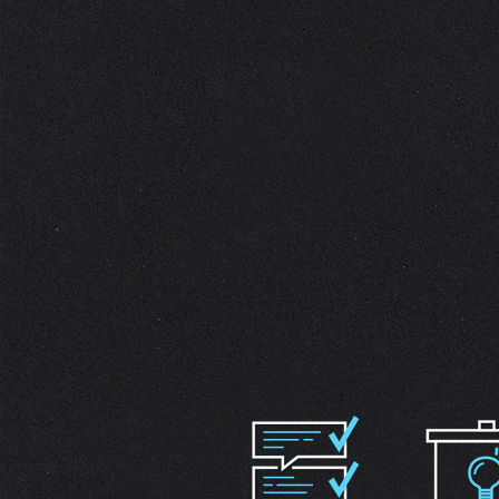
01
02
03
確認需求
客製化提案
腳本企劃