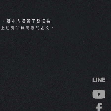
」，腳本內涵蓋了整個製
目上也有品質高低的區別
​。
星起製片致力於影片製作，
「創新、分享、整合、喜樂
神，提供最完整的客製化服
新的企劃撰寫與新型態的運
整合繁雜的影片製作流程，
編寫、分鏡設計、前置作業
製作、後期剪輯、配樂製作
策略一手包辦，提供完善的
服務，為您省下許多心力與
製作報價都大不相同
於前置期，深度了解您的產