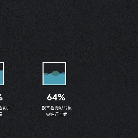
%
64%
看影片
觀眾看完影片後
章
會進行互動
象影片傳達企業形象，拋開傳統
維框架，利用震撼畫面取代旁白
企業形象轉化為過目不忘的饗宴